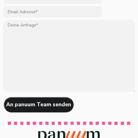
Bitte
lasse
dieses
Feld
leer.