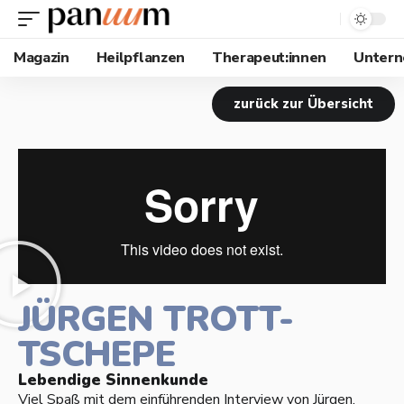
Magazin
Heilpflanzen
Therapeut:innen
Unter
zurück zur Übersicht
JÜRGEN TROTT-
TSCHEPE
Lebendige Sinnenkunde
Viel Spaß mit dem einführenden Interview von Jürgen,