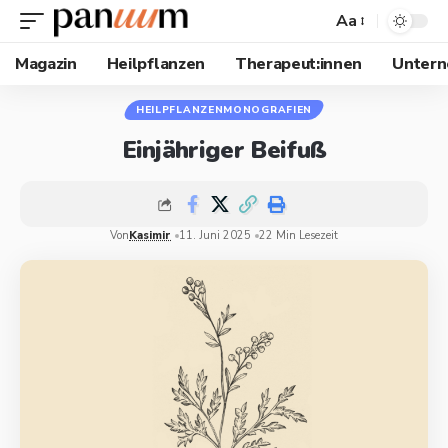
Aa
Magazin
Heilpflanzen
Therapeut:innen
Unter
HEILPFLANZENMONOGRAFIEN
Einjähriger Beifuß
Von
Kasimir
11. Juni 2025
22 Min Lesezeit