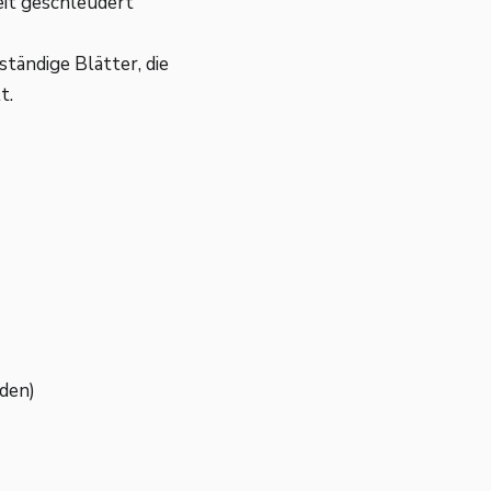
eit geschleudert
tändige Blätter, die
t.
nden)