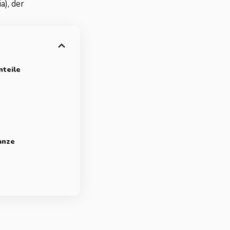
), der
nteile
anze