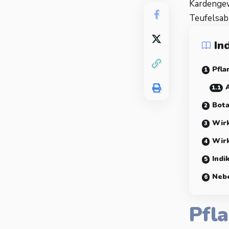
Kardengew
Teufelsabb
In
Pfla
Bota
Wirk
Wir
Indi
Neb
Pfl