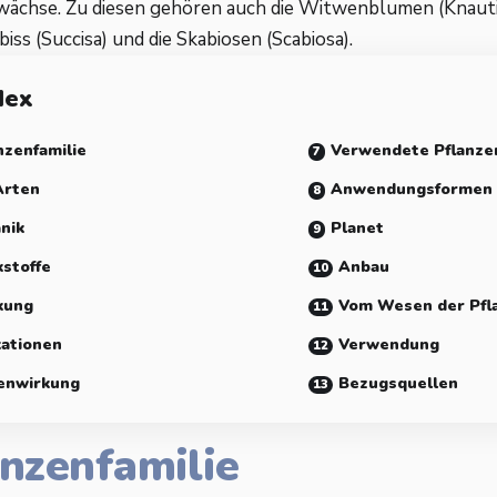
ächse. Zu diesen gehören auch die Witwenblumen (Knautia
iss (Succisa) und die Skabiosen (Scabiosa).
dex
nzenfamilie
Verwendete Pflanze
Arten
Anwendungsformen
nik
Planet
stoffe
Anbau
kung
Vom Wesen der Pfl
kationen
Verwendung
enwirkung
Bezugsquellen
anzenfamilie