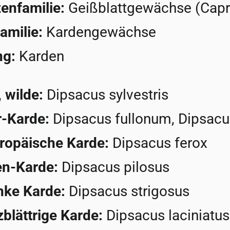
enfamilie:
Geißblattgewächse (Capri
amilie:
Kardengewächse
ng:
Karden
 wilde:
Dipsacus sylvestris
-Karde:
Dipsacus fullonum, Dipsacu
ropäische Karde:
Dipsacus ferox
en-Karde:
Dipsacus pilosus
nke Karde:
Dipsacus strigosus
zblättrige Karde:
Dipsacus laciniatus