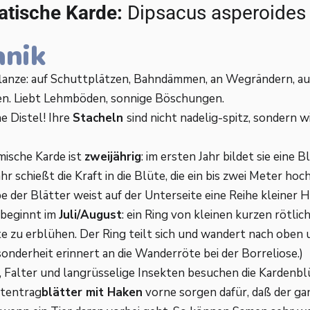
atische Karde:
Dipsacus asperoides
anik
lanze: auf Schuttplätzen, Bahndämmen, an Wegrändern, a
en. Liebt Lehmböden, sonnige Böschungen.
ne Distel! Ihre
Stacheln
sind nicht nadelig-spitz, sondern w
mische Karde ist
zweijährig
: im ersten Jahr bildet sie eine B
hr schießt die Kraft in die Blüte, die ein bis zwei Meter hoch
 der Blätter weist auf der Unterseite eine Reihe kleiner H
beginnt im
Juli/August
: ein Ring von kleinen kurzen rötlic
te zu erblühen. Der Ring teilt sich und wandert nach oben
onderheit erinnert an die Wanderröte bei der Borreliose.)
Falter und langrüsselige Insekten besuchen die Kardenbl
tentrag
blätter mit Haken
vorne sorgen dafür, daß der g