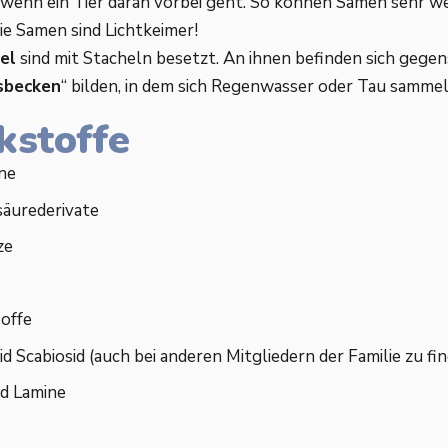
 wenn ein Tier daran vorbei geht. So können Samen sehr w
ie Samen sind Lichtkeimer!
el
sind mit Stacheln besetzt. An ihnen befinden sich gegens
sbecken
“ bilden, in dem sich Regenwasser oder Tau sammel
kstoffe
ne
säurederivate
ze
soffe
d Scabiosid (auch bei anderen Mitgliedern der Familie zu fi
id Lamine