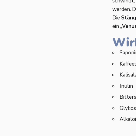
schwingt,
werden. D
Die
Stäng
ein „
Venu
Wir
Saponi
Kaffee
Kalisal
Inulin
Bitter
Glykosi
Alkalo