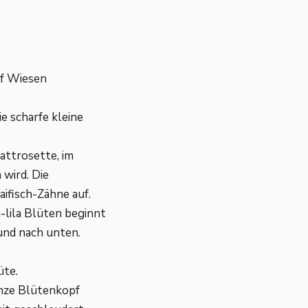
uf Wiesen
ie scharfe kleine
lattrosette, im
 wird. Die
aifisch-Zähne auf.
h-lila Blüten beginnt
 und nach unten.
üte.
anze Blütenkopf