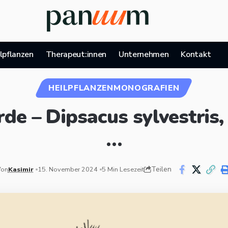
lpflanzen
Therapeut:innen
Unternehmen
Kontakt
HEILPFLANZENMONOGRAFIEN
de – Dipsacus sylvestris,
…​
Teilen
Von
Kasimir
15. November 2024
5 Min Lesezeit