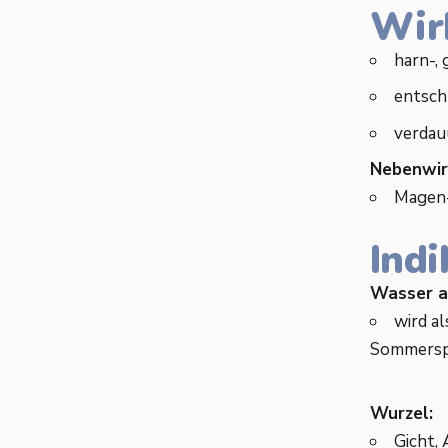
Wir
harn-,
entsch
verdau
Nebenwi
Magen-
Indi
Wasser a
wird a
Sommerspr
Wurzel:
Gicht,