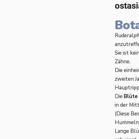
ostasi
Bot
Ruderalpf
anzutreff
Sie ist kei
Zähne.
Die einhei
zweiten Ja
Hauptrippe
Die
Blüte
in der Mit
(Diese Bes
Hummeln, 
Lange Blü