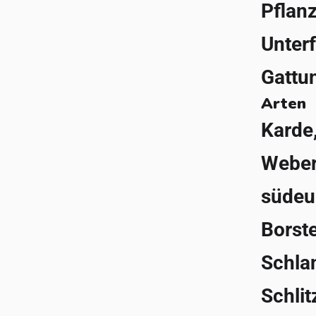
Pflanz
Unterf
Gattu
Arten
Karde,
Weber
südeu
Borst
Schla
Schlit