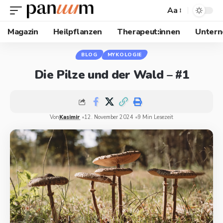
Aa
Magazin
Heilpflanzen
Therapeut:innen
Unter
BLOG
MYKOLOGIE
Die Pilze und der Wald – #1
Von
Kasimir
12. November 2024
9 Min Lesezeit