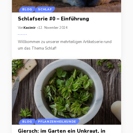
BLOG
SCHLAF
Schlafserie #0 – Einführung
Von
Kasimir
12. November 2024
Willkommen zu unserer mehrteiligen Artikelserie rund
um das Thema Schlaf!
BLOG
PFLANZENHEILKUNDE
Giersch: im Garten ein Unkraut, in