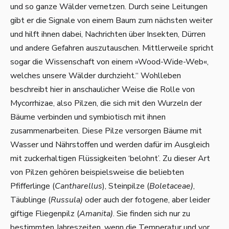
und so ganze Wälder vernetzen. Durch seine Leitungen
gibt er die Signale von einem Baum zum nächsten weiter
und hilft ihnen dabei, Nachrichten über Insekten, Dürren
und andere Gefahren auszutauschen. Mittlerweile spricht
sogar die Wissenschaft von einem »Wood-Wide-Web«,
welches unsere Wälder durchzieht.“ Wohlleben
beschreibt hier in anschaulicher Weise die Rolle von
Mycorrhizae, also Pilzen, die sich mit den Wurzeln der
Bäume verbinden und symbiotisch mit ihnen
zusammenarbeiten. Diese Pilze versorgen Bäume mit
Wasser und Nährstoffen und werden dafür im Ausgleich
mit zuckerhaltigen Flüssigkeiten ‘belohnt’. Zu dieser Art
von Pilzen gehören beispielsweise die beliebten
Pfifferlinge (
Cantharellus
), Steinpilze (
Boletaceae)
,
Täublinge (
Russula)
oder auch der fotogene, aber leider
giftige Fliegenpilz (
Amanita)
. Sie finden sich nur zu
bestimmten Jahreszeiten, wenn die Temperatur und vor