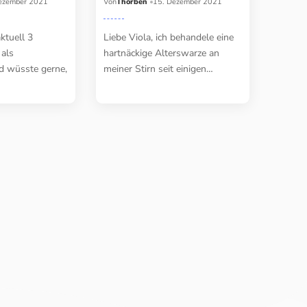
ezember 2021
Von
Thorben
15. Dezember 2021
ktuell 3
Liebe Viola, ich behandele eine
 als
hartnäckige Alterswarze an
d wüsste gerne,
meiner Stirn seit einigen…